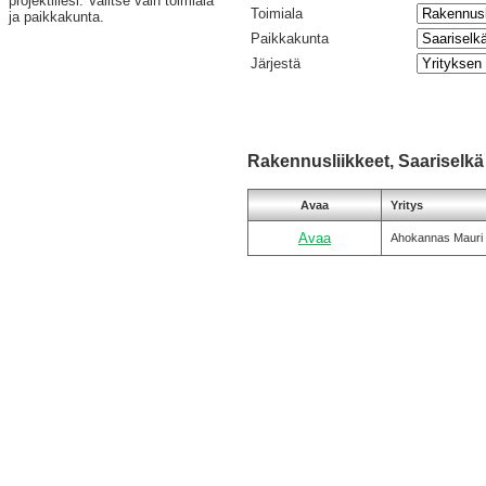
projektillesi. Valitse vain toimiala
Toimiala
ja paikkakunta.
Paikkakunta
Järjestä
Rakennusliikkeet, Saariselkä
Avaa
Yritys
Avaa
Ahokannas Mauri