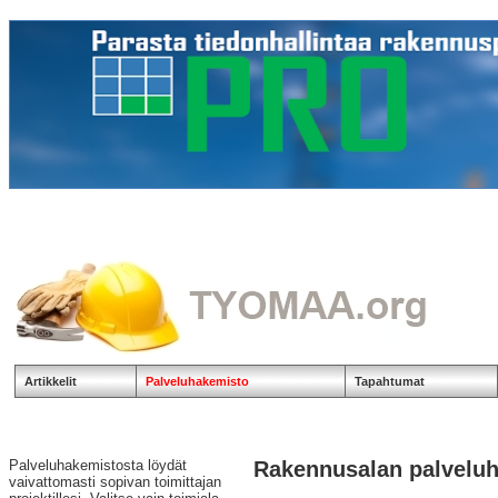
Artikkelit
Palveluhakemisto
Tapahtumat
Palveluhakemistosta löydät
Rakennusalan palvelu
vaivattomasti sopivan toimittajan